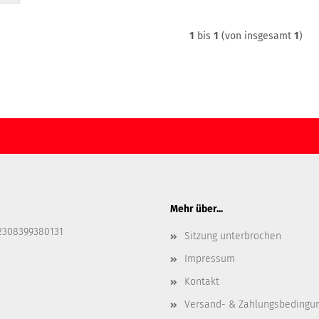
1
bis
1
(von insgesamt
1
)
Mehr über...
2308399380131
Sitzung unterbrochen
Impressum
Kontakt
Versand- & Zahlungsbedingu