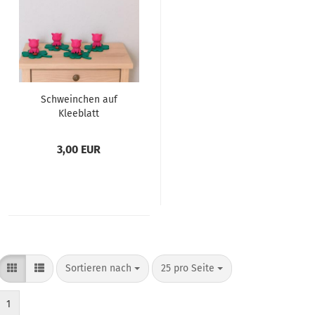
Schweinchen auf
Kleeblatt
3,00 EUR
Sortieren nach
pro Seite
Sortieren nach
25 pro Seite
1