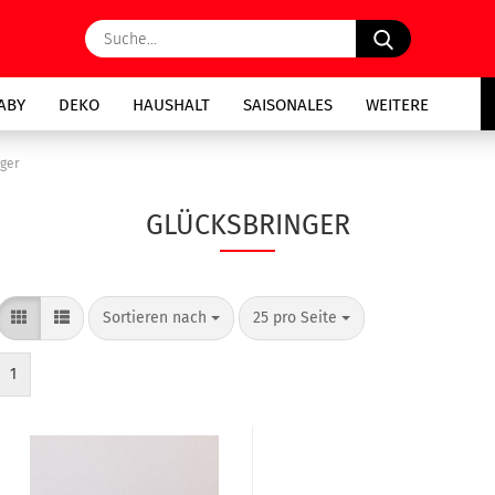
Suche...
ABY
DEKO
HAUSHALT
SAISONALES
WEITERE
nger
GLÜCKSBRINGER
Sortieren nach
pro Seite
Sortieren nach
25 pro Seite
1