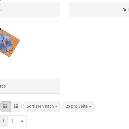
s
Gri
res
Sortieren nach
pro Seite
Sortieren nach
25 pro Seite
1
2
»